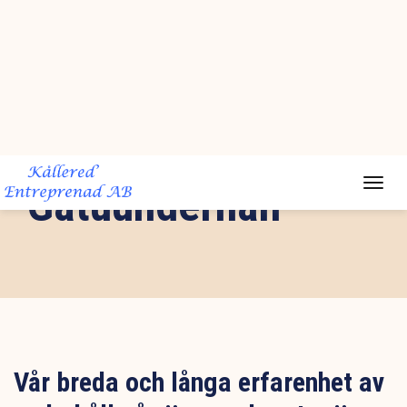
Toggl
naviga
Väg och
Gatuunderhåll
Vår breda och långa erfarenhet av